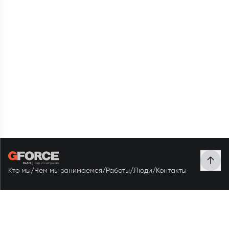
Кто мы
/
Чем мы занимаемся
/
Работы
/
Люди
/
Контакты
СВЯЖИТЕСЬ С НАМИ
+998 70 119 59 58
ЭЛЕКТРОННАЯ ПОЧТА